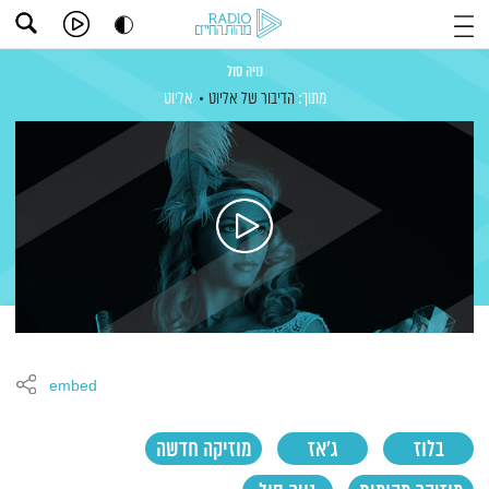
נויה סול
מתוך:
הדיבור של אליוט
אליוט
embed
בלוז
ג'אז
מוזיקה חדשה