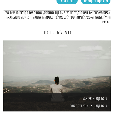
מוזיקה מקומית
נויה סול
תמצית הפודקאסט
אליוט מארחת את נויה סול, זמרת בלוז עם קול מחוספס, שמחיה את הקולות הנשיים של
תחילת המאה ה-20', לשיחה וסשן לייב באולפן! בשעה הראשונה – מוזיקה טובה, מכאן
ועכשיו
כדאי להקשיב גם:
עולם קטן – 16.6.25
עולם קטן
אורי בנקהלטר