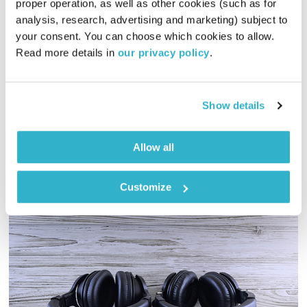
proper operation, as well as other cookies (such as for 
הגשמה בדרך שלי
ערן אולניק
analysis, research, advertising and marketing) subject to 
your consent. You can choose which cookies to allow. 
00:59:15
30.12.18
Read more details in 
our privacy policy
.
איך אנחנו יכולים לעבור ממצב של רצון לשלוט במציאות, למצב של
התמסרות ועבודה עם מה שיש? ערן אולניק מארח את סגונדו,
תרפיסטית בעלת שם עולמי
Show details
אודיו
Allow all
Customize