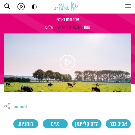
אביב והדס באולפן
מתוך:
הדיבור של אליוט
אליוט
embed
אביב בכר
הדס קליינמן
נעים
רוחניות