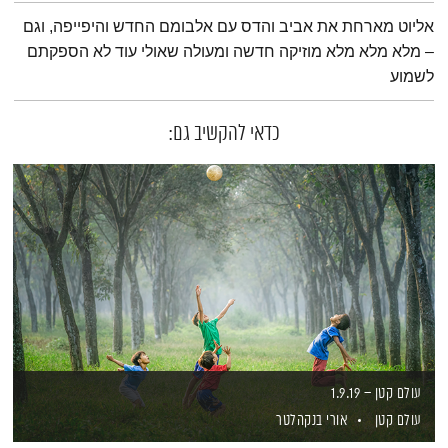
תמצית הפודקאסט
אליוט מארחת את אביב והדס עם אלבומם החדש והיפייפה, וגם
– מלא מלא מלא מוזיקה חדשה ומעולה שאולי עוד לא הספקתם
לשמוע
כדאי להקשיב גם:
עולם קטן – 1.9.19
עולם קטן
אורי בנקהלטר