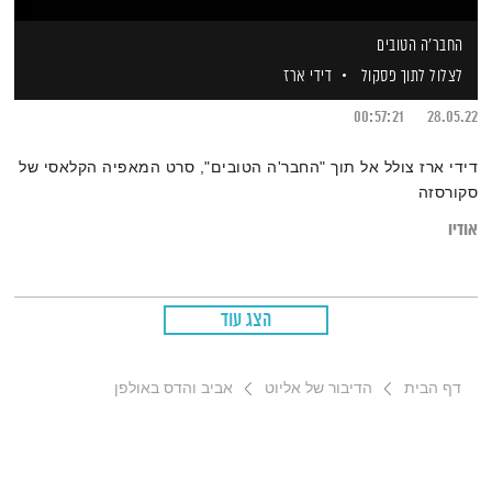
החבר'ה הטובים
לצלול לתוך פסקול
דידי ארז
00:57:21
28.05.22
דידי ארז צולל אל תוך "החבר'ה הטובים", סרט המאפיה הקלאסי של
סקורסזה
אודיו
הצג עוד
דף הבית
הדיבור של אליוט
אביב והדס באולפן