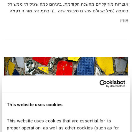
אוצרות מוזיקליים מהשנה הקודמת, ביניהם כמה שגיליתי ממש רק
בסופה (מזל שכולם עושים סיכומי שנה…) ובתמונה: מוריה רקמה
את אחת ששומעת ואת החתולה!
אודיו
בין שפות, סגנונות, מקצבים ויבשות – גרוב עולמי עם אליענה
בן-דוד, מהאולפן הביתי בברלין. רוצים את רשימות השידור
המלאות? מוזמנים לבקר
בבלוג של אחת ששומעת.
This website uses cookies
This website uses cookies that are essential for its 
בני בא – 13.9.20
proper operation, as well as other cookies (such as for 