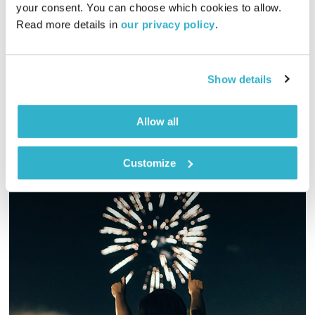
your consent. You can choose which cookies to allow. 
02:00:06
30.07.20
Read more details in 
our privacy policy
.
שעתיים של מוזיקה ומחשבות עם יוסי בבליקי – תכנית מיוחדת
לתשעה באב
Show details
אודיו
Allow all
Customize