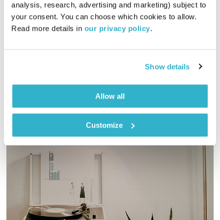
פרנס בדרך הביתה
שמעון פרנס
analysis, research, advertising and marketing) subject to 
your consent. You can choose which cookies to allow. 
00:55:32
05.02.23
Read more details in 
our privacy policy
.
שעה אינטימית עם שמעון פרנס – מוזיקה, מונולוגים וסיפורים
שיעזרו לכם להוריד הילוך
Show details
אודיו
Allow all
Customize