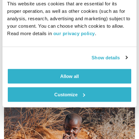
This website uses cookies that are essential for its 
proper operation, as well as other cookies (such as for 
התעוררות – 26.7.21
analysis, research, advertising and marketing) subject to 
התעוררות
גליה גלעדי
your consent. You can choose which cookies to allow. 
Read more details in 
our privacy policy
.
01:26:35
27.07.21
גליה גלעדי מזמינה אתכם להתעורר יחדיו בכל בוקר, עם מוזיקה
Show details
מעולה בעריכתה ובהגשתה
אודיו
Allow all
Customize