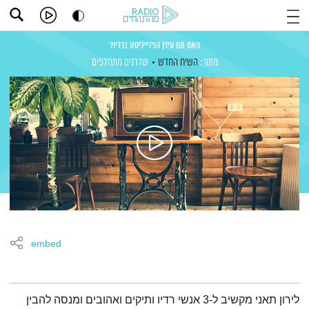
האם תם עידן הפלייליסט ברדיו?
מתוך:
השיח החדש
שדרנים מתחלפים
embed
תמצית הפודקאסט
לירון תאני מקשיב ל-3 אנשי רדיו ותיקים ואהובים ומנסה להבין