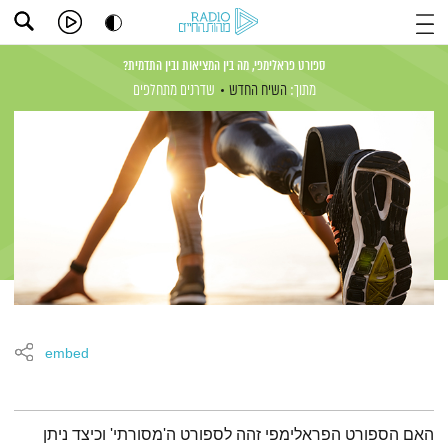
ספורט פראלימפי, מה בין המציאות ובין התדמית?
מתוך:
השיח החדש
שדרנים מתחלפים
embed
תמצית הפודקאסט
האם הספורט הפראלימפי זהה לספורט ה'מסורתי' וכיצד ניתן