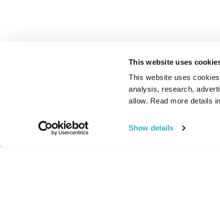
This website uses cookie
This website uses cookies t
analysis, research, advert
allow. Read more details in
Show details