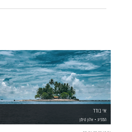
אי בודד
המניע
אלון נוימן