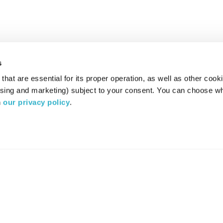
s
hat are essential for its proper operation, as well as other cooki
ising and marketing) subject to your consent. You can choose wh
 
our privacy policy
.
רדיו מהות החיים משדר ב:
ערוץ 87
YES
סלקום
TV
TUNE IN