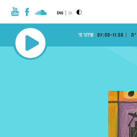
|
עב
ENG
ית
09:00-11:00
שידור חי