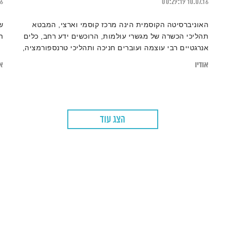
26
00:29:19
10.07.16
האוניברסיטה הקוסמית הינה מרכז קוסמי וארצי, המבטא
ש
תהליכי הכשרה של מגשרי עולמות, הרוכשים ידע רחב, כלים
ה
אנרגטיים רבי עוצמה ועוברים חניכה ותהליכי טרנספורמציה,
המבטאים שינוי בגוף ובנפש והנכחה של המהות הקוסמית
אודיו
או
בהוויה האנושית. בסדרת המבוא נפתח חלון: נפגוש וננגיש את
עקרונות העידן החדש, נפרוש עולם רחב של מושגים וננוע
יחדיו בנתיב ההתעלות.
הצג עוד