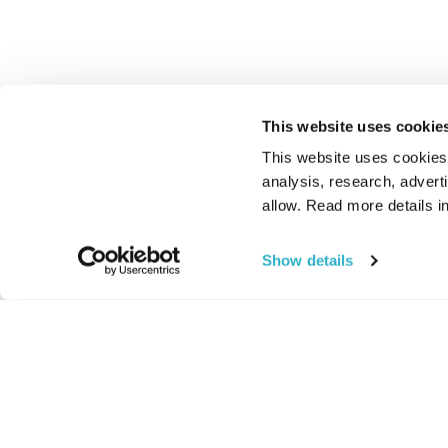
This website uses cookie
This website uses cookies t
analysis, research, advert
allow. Read more details in
Show details