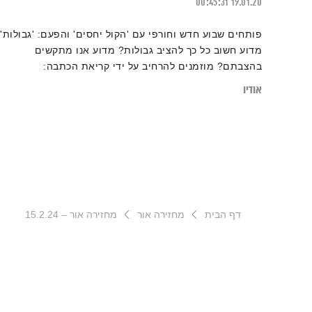
00:45:31
19.01.20
פותחים שבוע חדש וחורפי עם 'הקול יחסים' והפעם: 'גבולות'.
מדוע חשוב כל כך להציב גבולות? מדוע אנו מתקשים
בהצבתם? מוזמנים להרחיב על ידי קריאת הכתבה:
"להפסיד ולהישאר בחיים – מדוע חשוב לפתח ויסות עצמי
אודיו
אצל ילדים וכיצד לעשות זאת?"
דף הבית
מחזירה אור
מחזירה אור – 15.2.24