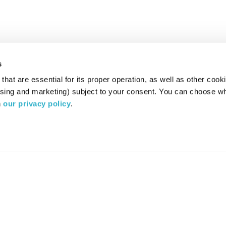
s
hat are essential for its proper operation, as well as other cooki
ising and marketing) subject to your consent. You can choose wh
 
our privacy policy
.
רדיו מהות החיים משדר ב:
ערוץ 87
YES
סלקום
TV
TUNE IN