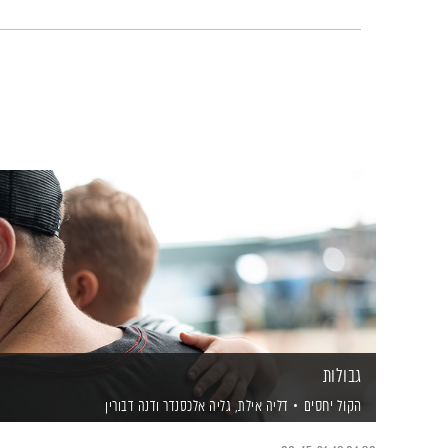
גבולות
הקול יחסים
דליה אילת,
גליה אלכסנדר
ודנה דבורין