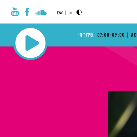
|
עב
ENG
ט
07:00-09:00
שידור חי