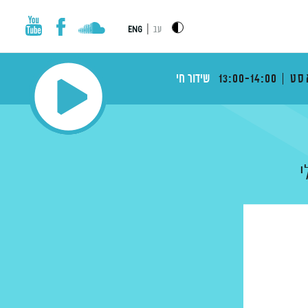
|
עב
ENG
סט
13:00-14:00
שידור חי
י