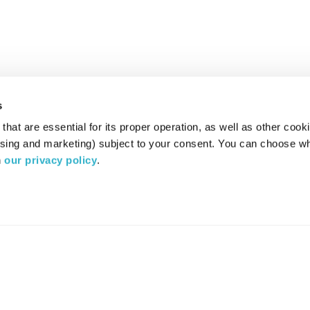
s
hat are essential for its proper operation, as well as other cooki
ising and marketing) subject to your consent. You can choose wh
 
our privacy policy
.
רדיו מהות החיים משדר ב:
ערוץ 87
YES
סלקום
TV
TUNE IN