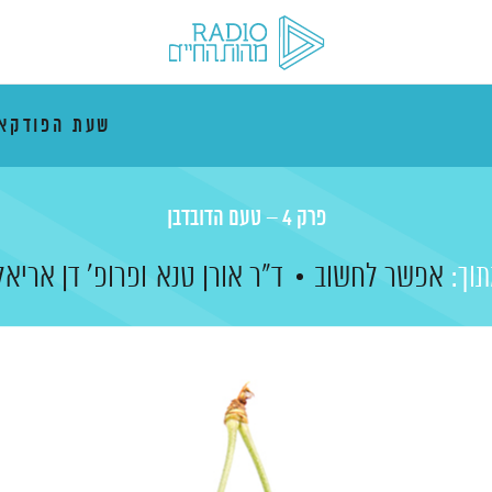
שעת הפודקא
פרק 4 – טעם הדובדבן
וך:
אפשר לחשוב
ד"ר אורן טנא
ופרופ' דן אריאל