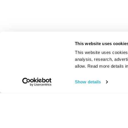
This website uses cookie
This website uses cookies t
analysis, research, advert
allow. Read more details in
Show details