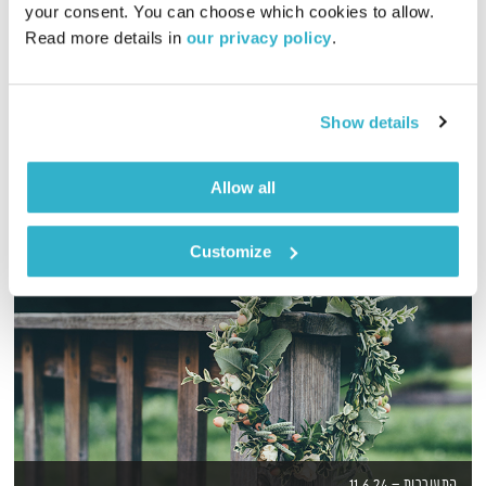
your consent. You can choose which cookies to allow. 
00:57:14
17.08.15
Read more details in 
our privacy policy
.
אסי זיגדון ונטאלי בן דוד ("אימושיין") בשיחות על החיים כאן ועכשיו
אודיו
Show details
Allow all
Customize
התעוררות – 11.6.24