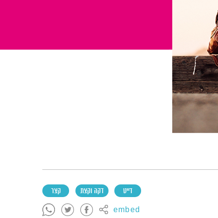
דייט
דקה וקצת
קצר
embed