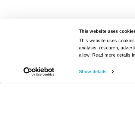
This website uses cookie
This website uses cookies t
analysis, research, advert
allow. Read more details in
Show details