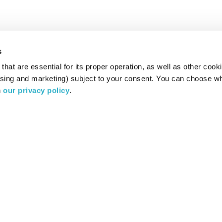
s
hat are essential for its proper operation, as well as other cooki
ising and marketing) subject to your consent. You can choose wh
 
our privacy policy
.
רדיו מהות החיים משדר ב:
ערוץ 87
YES
סלקום
TV
TUNE IN