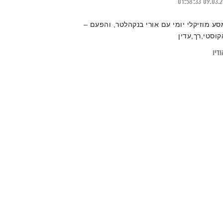
01:58:33
09.03.
סע מוזיקלי יומי עם אורי בנקהלטר, והפעם –
קוסטי,רך,עדין
דיו