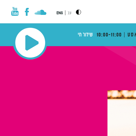
|
עב
ENG
סט
10:00-11:00
שידור חי