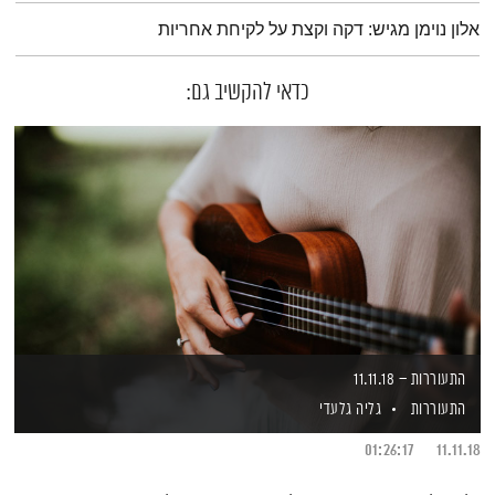
תמצית הפודקאסט
אלון נוימן מגיש: דקה וקצת על לקיחת אחריות
כדאי להקשיב גם:
התעוררות – 11.11.18
התעוררות
גליה גלעדי
01:26:17
11.11.18