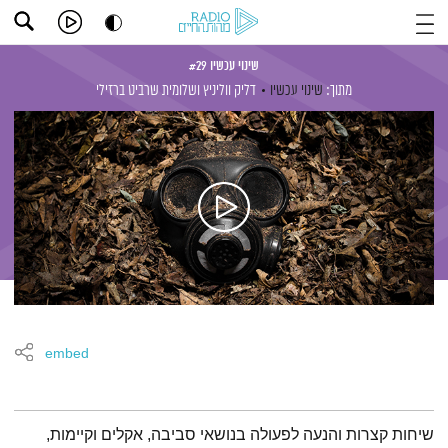
שינוי עכשיו #29
מתוך:
שינוי עכשיו
דליק ווליניץ
ושלומית שרביט ברזילי
embed
תמצית הפודקאסט
שיחות קצרות והנעה לפעולה בנושאי סביבה, אקלים וקיימות,