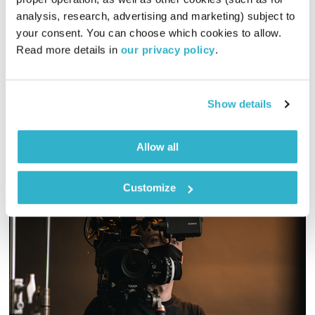
analysis, research, advertising and marketing) subject to 
פה זה טוב
לירון תאני
your consent. You can choose which cookies to allow. 
01:29:17
14.07.24
Read more details in 
our privacy policy
.
מוזיקה ליום ראשון, עם לירון תאני
אודיו
Show details
Allow all
Customize