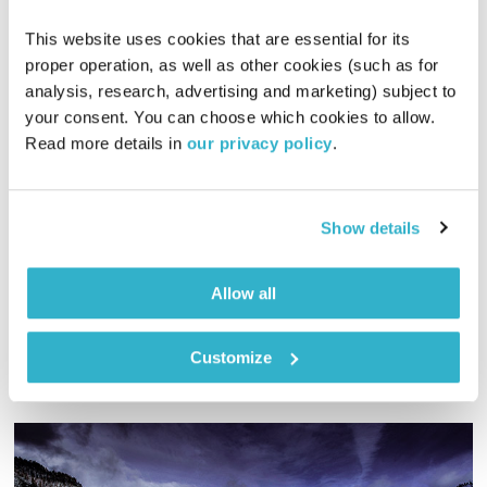
This website uses cookies that are essential for its 
proper operation, as well as other cookies (such as for 
אחת ששומעת – 19.12.19
analysis, research, advertising and marketing) subject to 
אחת ששומעת
אליענה בן דוד
your consent. You can choose which cookies to allow. 
Read more details in 
our privacy policy
.
01:59:56
19.12.19
חלק שני של תוכנית "לא סיכום שנה ל-2019", השנה המוזיקלית
Show details
המופלאה. שמח פה עד מאד היום! .בין זמנים, תקופות, מקצבים
ושפות. גרוב עולמי עם אליענה בן-דוד, מהאולפן הביתי בברלין.
רוצים את רשימות השידור המלאות? מוזמנים לבקר בבלוג של
אודיו
Allow all
אחת ששומעת
.
Customize