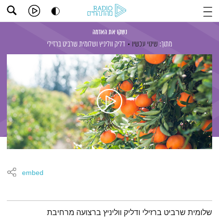
נשקו את האדמה
מתוך:
שינוי עכשיו
דליק ווליניץ
ושלומית שרביט ברזילי
embed
תמצית הפודקאסט
שלומית שרביט ברזילי ודליק ווליניץ ברצועה מרחיבת