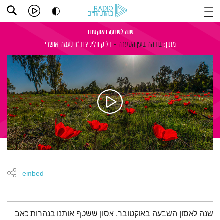
שנה לשבעה באוקטובר
מתוך:
בודהה בעין הסערה
דליק ווליניץ
וד"ר נעמה אושרי
embed
תמצית הפודקאסט
שנה לאסון השבעה באוקטובר, אסון ששטף אותנו בנהרות כאב