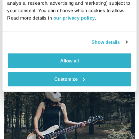
analysis, research, advertising and marketing) subject to 
01:26:52
08.08.19
your consent. You can choose which cookies to allow. 
Read more details in 
our privacy policy
.
גליה גלעדי מזמינה אתכם להתעורר יחדיו בכל בוקר עם מוזיקה
מעולה בעריכתה ובהגשתה
אודיו
Show details
Allow all
Customize