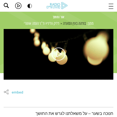
אור וחושך
מתוך:
בודהה בעין הסערה
דליק ווליניץ
וד"ר נעמה אושרי
embed
תמצית הפודקאסט
חנוכה בשער – על משאלתנו לגרש את החושך