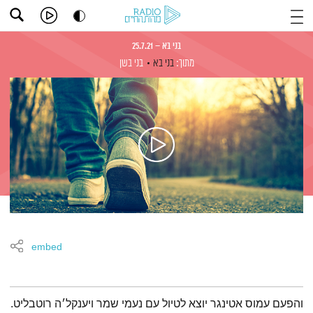
בני בא – 25.7.21
מתוך:
בני בא
בני בשן
embed
תמצית הפודקאסט
והפעם עמוס אטינגר יוצא לטיול עם נעמי שמר ויענקל׳ה רוטבליט.