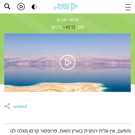
בני בא – 24.7.23
מתוך:
בני בא
בני בשן
embed
תמצית הפודקאסט
והפעם, אין עלית רוחנית בארץ הזאת, פרופסור קרסו מגלה לנו