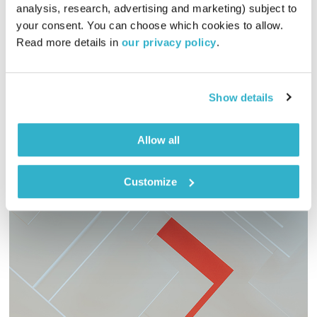
חופש בחירה בלידה
analysis, research, advertising and marketing) subject to 
השעה המיוחדת
אסי זיגדון
your consent. You can choose which cookies to allow. 
Read more details in 
our privacy policy
.
00:49:28
13.08.24
שיחה מרחיבת פרספקטיבה עם חיותה גורן, מנכלי"ת התנועה
לחופש בחירה בלידה
Show details
אודיו
Allow all
Customize