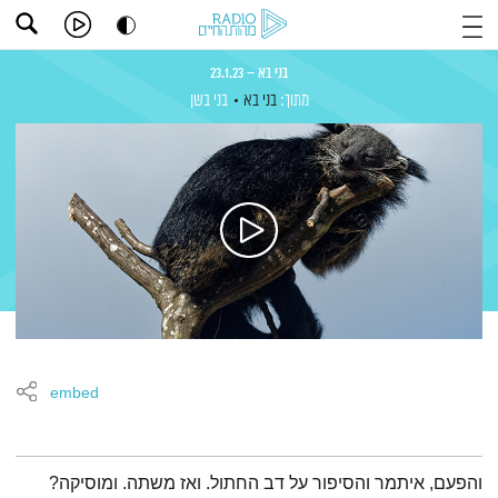
בני בא – 23.1.23
מתוך:
בני בא
בני בשן
embed
תמצית הפודקאסט
והפעם, איתמר והסיפור על דב החתול. ואז משתה. ומוסיקה?