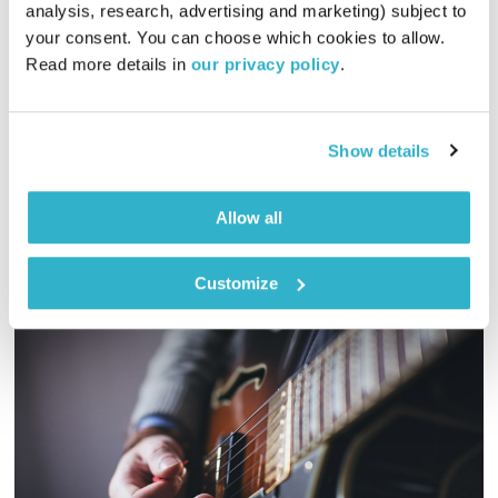
מסעותיי במרחבי הזמן
דדי יצחייק
analysis, research, advertising and marketing) subject to 
your consent. You can choose which cookies to allow. 
00:59:39
12.07.24
Read more details in 
our privacy policy
.
דדי יצחייק יוצא למסע מוזיקלי בן שעה, עם מוזיקה טובה מאז ועד
היום
Show details
אודיו
Allow all
Customize