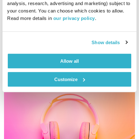
התעוררות
גליה גלעדי
analysis, research, advertising and marketing) subject to 
your consent. You can choose which cookies to allow. 
01:27:44
18.07.22
Read more details in 
our privacy policy
.
גליה גלעדי מזמינה אתכם להתעורר יחדיו בכל בוקר, עם מוזיקה
מעולה בעריכתה ובהגשתה
Show details
אודיו
Allow all
Customize