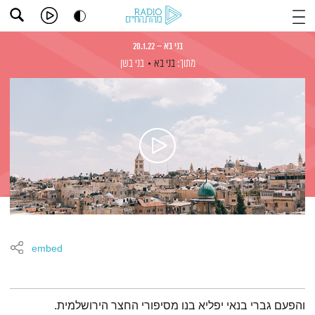
בני בא – 20.1.22
מתוך:
בני בא
בני בשן
embed
תמצית הפודקאסט
והפעם גברי בנאי יפליא בנו מסיפורי החצר הירושלמית.