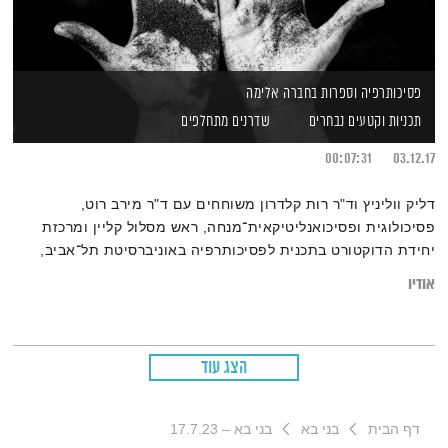
פסיכותרפיה וספרות בחברה אלימה
תכניות וקטעים נבחרים
שדרנים מתחלפים
00:07:31
03.12.17
דליק ווליניץ וד"ר רות קלדרון משוחחים עם ד"ר מירב רוט,
פסיכולוגית ופסיכואנליטיקאית־מנחה, ראש מסלול קליין ומרכזת
יחידת הדוקטורט בתכנית לפסיכותרפיה באוניברסיטת תל־אביב,
לקראת כנס "פסיכותרפיה וספרות בחברה אלימה"
אודיו
הצג עוד
דף הבית
בני בא
בני בא – 17.7.23