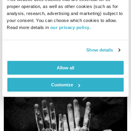
proper operation, as well as other cookies (such as for 
תמיכה טכנית
אלון נוימן
ויעל מן שחר
analysis, research, advertising and marketing) subject to 
00:58:37
26.07.17
your consent. You can choose which cookies to allow. 
Read more details in 
our privacy policy
.
איך GPS מזרז את הזיקנה? האם אפשר לתרגם את שפתן של חיות
המחמד? האם סמארטפון לפני השינה מוביל להפרעות קשב בבוקר
המחרת? וגם! אייל קיציס עובר את השאלון הפסיכו דיגיטלי של אלון
Show details
ויעל
אודיו
Allow all
Customize