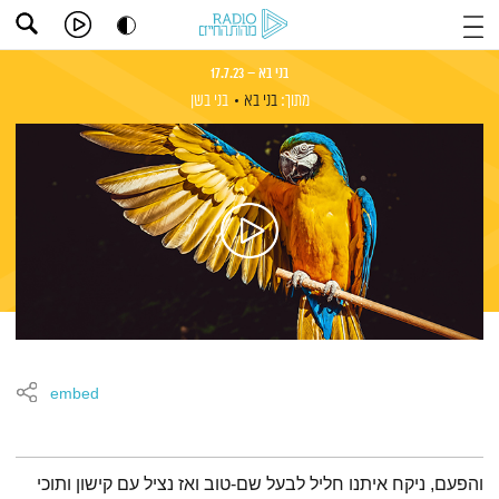
בני בא – 17.7.23
מתוך:
בני בא
בני בשן
embed
תמצית הפודקאסט
והפעם, ניקח איתנו חליל לבעל שם-טוב ואז נציל עם קישון ותוכי