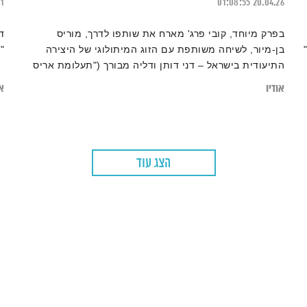
21
01:08:55
20.04.26
בפרק מיוחד, קובי פרג' מארח את שותפו לדרך, מוריס
ד
בן-מיור, לשיחה משותפת עם הזוג המיתולוגי של היצירה
"
התיעודית בישראל – דני דותן ודליה מבורך ("תעלומת אריס
סאן" ו"מלכי הקסטות"). יחד, הם צוללים למורכבות של זוגיות
אודיו
או
שחיה ונושמת יצירה, איך מתמודדים עם חילוקי דעות בחדר
העריכה (ומחוצה לו), ומה קורה כשהחיים האישיים הופכים
לחומר הגלם הכי חשוף בסרט "הקליק האחרון". תמונה: אליל
תקשורת דותן מבורך
הצג עוד