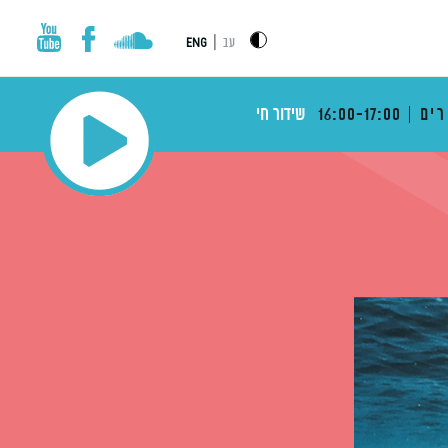
|
עב
ENG
רים
16:00-17:00
שידור חי