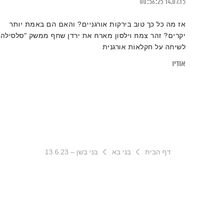
00:56:25
14.07.15
אז מה כל כך טוב בירקות אורגניים? והאם הם באמת יותר
יקרים? זהר צמח וילסון מארח את ירדן שחף ממשק "סלסילה"
לשיחה על חקלאות אורגנית
אודיו
דף הבית
בני בא
בני בשן – 13.6.23