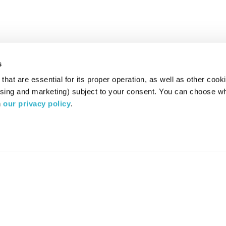
s
hat are essential for its proper operation, as well as other cooki
ising and marketing) subject to your consent. You can choose wh
 
our privacy policy
.
רדיו מהות החיים משדר ב:
ערוץ 87
YES
סלקום
TV
TUNE IN