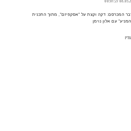
00:01:27
08.05.
בר המכרסם: דקה וקצת על "אסקפיזם", מתוך התכנית
המניע" עם אלון נוימן
דיו