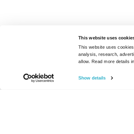
This website uses cookie
This website uses cookies t
analysis, research, advert
allow. Read more details in
Show details