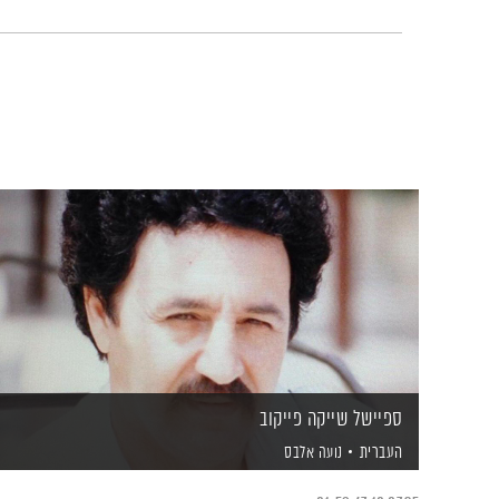
ספיישל שייקה פייקוב
העברית
נועה אלבס