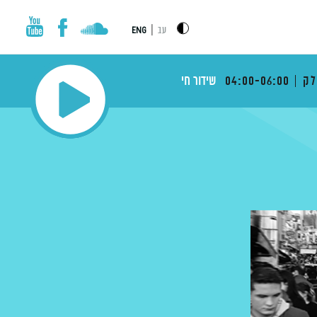
|
עב
ENG
לק
04:00-06:00
שידור חי