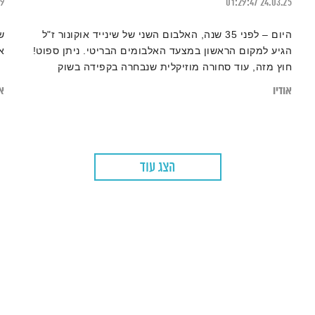
19
01:29:47
24.03.25
היום – לפני 35 שנה, האלבום השני של שינייד אוקונור ז"ל
ש
הגיע למקום הראשון במצעד האלבומים הבריטי. ניתן ספוט!
א
חוץ מזה, עוד סחורה מוזיקלית שנבחרה בקפידה בשוק
הסיטונאי של המוזיקות
אודיו
או
הצג עוד