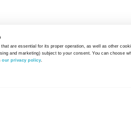
s
hat are essential for its proper operation, as well as other cooki
ising and marketing) subject to your consent. You can choose wh
 
our privacy policy
.
רדיו מהות החיים משדר ב:
ערוץ 87
YES
סלקום
TV
TUNE IN