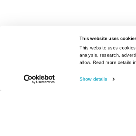
This website uses cookie
This website uses cookies t
analysis, research, advert
allow. Read more details in
Show details