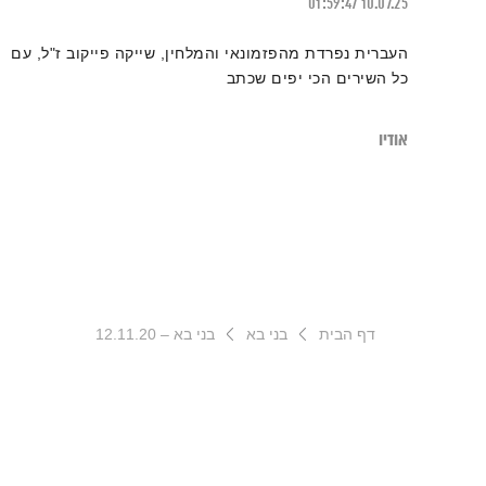
01:59:47
10.07.25
העברית נפרדת מהפזמונאי והמלחין, שייקה פייקוב ז"ל, עם
כל השירים הכי יפים שכתב
אודיו
דף הבית
בני בא
בני בא – 12.11.20