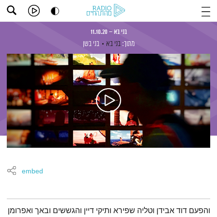
בני בא – 11.10.20
מתוך:
בני בא
בני בשן
embed
תמצית הפודקאסט
והפעם דוד אבידן וטליה שפירא ותיקי דיין והגששים ובאך ואפרומן