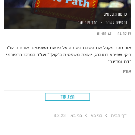
פרשת משפטים
נפגשים לשבת
הרב אור זהר
01:00:47
04.02.15
אור זוהר מקבל את השבת בשיחה על פרשת משפטים. אורחת: עו"ד
ריקי שפירא רוזנברג, יועצת משפטית ב"קולך" ועו"ד במרכז הרפורמי
"דת ומדינה"
אודיו
הצג עוד
דף הבית
בני בא
בני בא – 8.2.23