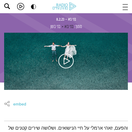
בני בא – 8.2.23
מתוך:
בני בא
בני בשן
embed
תמצית הפודקאסט
והפעם, זאהי ארמלי על חיי הנישואים. ושלושה שירים קטנים של