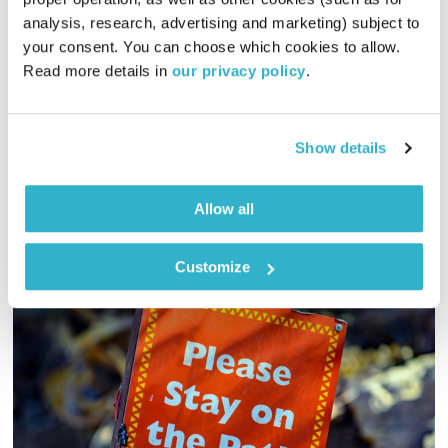
מנועים קדימה
גלית גורא-עיני
analysis, research, advertising and marketing) subject to 
01:00:08
15.09.20
your consent. You can choose which cookies to allow. 
Read more details in 
our privacy policy
.
כל יום בדרך הביתה – שעה של מוזיקה מעולה בעריכתה ובהגשתה
של גלית גורא-עיני
אודיו
Show details
Allow all
Customize