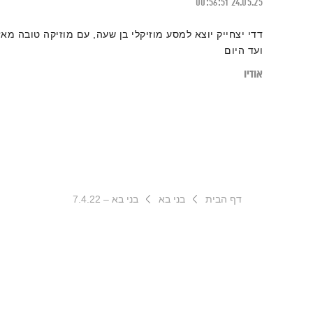
00:56:51
24.05.25
דדי יצחייק יוצא למסע מוזיקלי בן שעה, עם מוזיקה טובה מאז
ועד היום
אודיו
דף הבית
בני בא
בני בא – 7.4.22