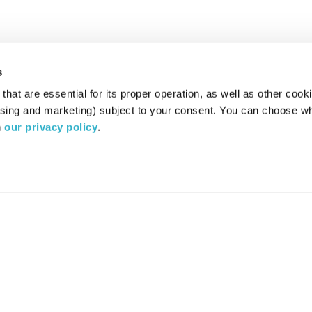
s
hat are essential for its proper operation, as well as other cooki
ising and marketing) subject to your consent. You can choose wh
 
our privacy policy
.
רדיו מהות החיים משדר ב:
ערוץ 87
YES
סלקום
TV
TUNE IN