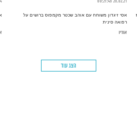
24
00:21:48
28.02.21
אסי זיגדון משוחח עם אוהב שכטר מקמפוס ברושים על
א
רפואה סינית
אודיו
או
הצג עוד