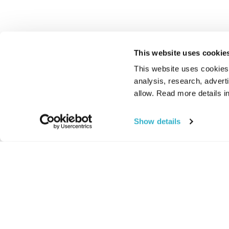
This website uses cookie
This website uses cookies t
analysis, research, advert
allow. Read more details in
Show details