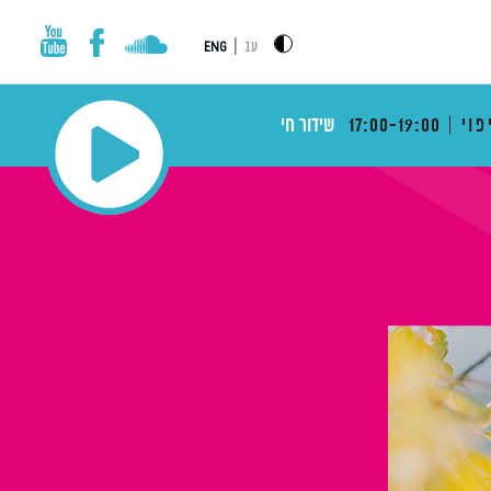
|
עב
ENG
פוי
17:00-19:00
שידור חי