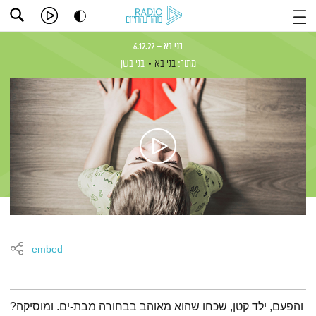
בני בא – 6.12.22
מתוך:
בני בא
בני בשן
embed
תמצית הפודקאסט
‎ והפעם, ילד קטן, שכחו שהוא מאוהב בבחורה מבת-ים. ומוסיקה?