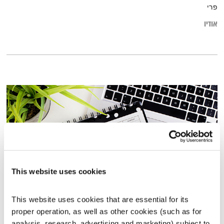
פרי
אודיו
This website uses cookies
This website uses cookies that are essential for its 
התבוננות סוגרת שבוע – 22.2.24
proper operation, as well as other cookies (such as for 
התבוננות
דליק ווליניץ
ושמואל שאול
analysis, research, advertising and marketing) subject to 