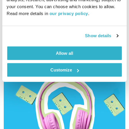
00:55:42
22.02.24
your consent. You can choose which cookies to allow. 
Read more details in 
our privacy policy
.
היום ה-139 למלחמה, דליק ושמואל משוחחים על גבורה במלחמה
ובעולמות הרוח, חודש הרמאדן בפתח ואיך נולד באדם רצון?
אודיו
Show details
Allow all
Customize