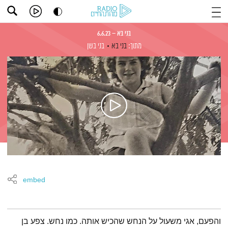
בני בא – 6.6.23
מתוך:
בני בא
בני בשן
embed
תמצית הפודקאסט
והפעם, אגי משעול על הנחש שהכיש אותה. כמו נחש. צפע בן