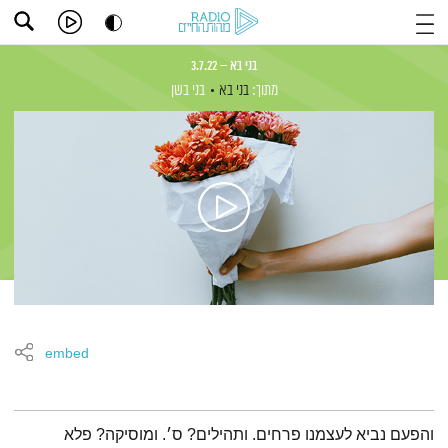
בני בא – 3.7.22
מתוך:
בני בא
בני בשן
embed
תמצית הפודקאסט
והפעם נביא לעצמנו פרחים. ותהילים? ס׳. ומוסיקה? פלא