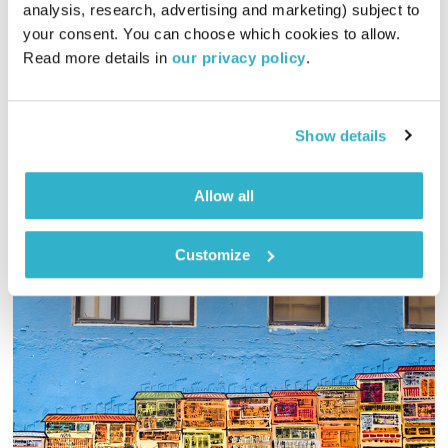
analysis, research, advertising and marketing) subject to 
01:58:39
20.04.23
your consent. You can choose which cookies to allow. 
Read more details in 
our privacy policy
.
ספיישל של שעתיים עם המילים של יהונתן גפן ז"ל, בעריכת
המאזינות, המאזינים, נעמה מימון ולירון תאני. צילום: דפנה צ'ילאג
אודיו
Show details
Allow all
Customize