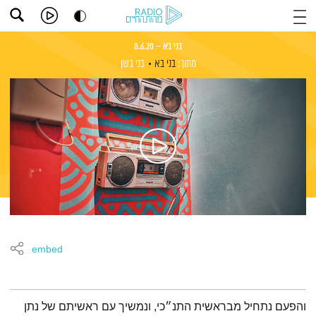
בני בא – 8.6.20
מתוך:
בני בא
בני בשן
embed
תמצית הפודקאסט
והפעם נתחיל מבראשית התנ״כי, ונמשיך עם ראשיתם של נתן