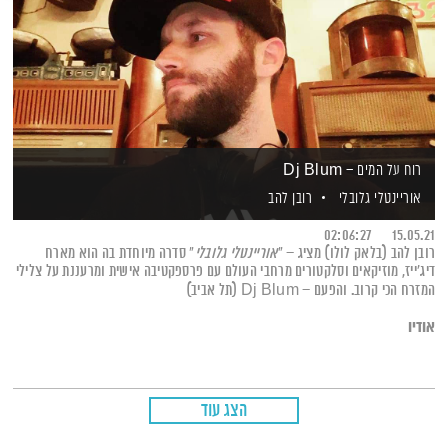
רוח על המים – Dj Blum
אוריינטלי גלובלי
רובן להב
02:06:27
15.05.21
רובן להב (בלאק לולו) מציג – "
אוריינטלי גלובלי
" סדרה מיוחדת בה הוא מארח
דיג'ייז, מוזיקאים וסלקטורים מרחבי העולם עם פרספקטיבה אישית ומרעננת על צלילי
המזרח הכי קרוב. והפעם – Dj Blum (תל אביב)
אודיו
הצג עוד