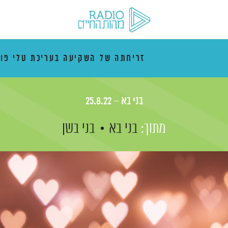
זריחתה של השקיעה בעריכת טלי פו
בני בא – 25.8.22
מתוך:
בני בא
בני בשן