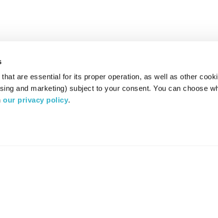
s
hat are essential for its proper operation, as well as other cooki
ising and marketing) subject to your consent. You can choose wh
 
our privacy policy
.
רדיו מהות החיים משדר ב:
ערוץ 87
YES
סלקום
TV
TUNE IN