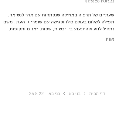
01:58:53
19.05.22
שעתיים של תרפיה במוזיקה שנפתחות עם אויר לנשימה,
תפילה לשלום בעולם כולו ופגישה עם שומרי גן העדן. משם
נתחיל לנוע ולהתנענע בין יבשות, שפות, זמנים ותקופות,
ז’אנרים ומקצבים – גרוב עולמי עם אליענה בן-דוד, מהאולפן
אודיו
הביתי בברלין. רשימות השידור המלאות נמצאות
בבלוג של אחת ששומעת
דף הבית
בני בא
בני בא – 25.8.22