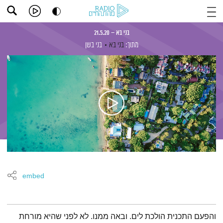
בני בא – 21.5.20
מתוך:
בני בא
בני בשן
embed
תמצית הפודקאסט
והפעם התכנית הולכת לים. ובאה ממנו. לא לפני שהיא מורחת