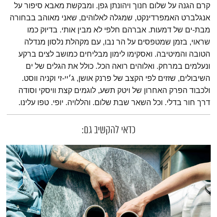
קרם הגנה על שלום חנוך ויהונתן גפן. ומבקשת מאבא סיפור על
אנגלברט האמפרדינקט, שמגלה לאלוהים, שאני מאוהב בבחורה
מבת-ים של דמעות. אברהם חלפי לא מבין אותי. בדיוק כמו
שראוי, בזמן שמטפסים על הר נבו, עם מקהלת נלסון מנדלה
הטובה והמיטיבה. ואסקימו לימון מבליחים כמושב לצים ברקע
ונעלמים במרחק. ואלוהים רואה הכל. כולל את הגלים של ים
השיבולים, שזזים לפי הקצב של פרנק אושן, ג׳יי-זי וקניה ווסט.
ולכבוד הפרק האחרון של ויטק תשע, לוגמים קצת וויסקי וסודה
דרך חור בדלי. וכל השאר שבת שלום. והללויה. יופי. טפו עלינו.
כדאי להקשיב גם: