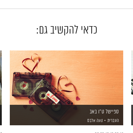
כדאי להקשיב גם:
ספיישל ט"ו באב
העברית
נועה אלבס