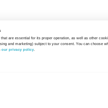
s
hat are essential for its proper operation, as well as other cooki
ising and marketing) subject to your consent. You can choose wh
 
our privacy policy
.
רדיו מהות החיים משדר ב:
ערוץ 87
YES
סלקום
TV
TUNE IN