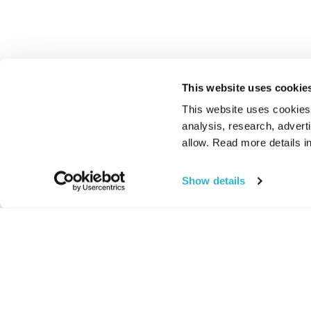
This website uses cookie
This website uses cookies t
analysis, research, advert
allow. Read more details in
Show details