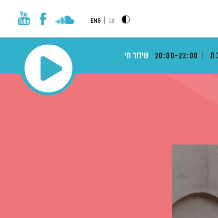
|
עב
ENG
בת
20:00-22:00
שידור חי