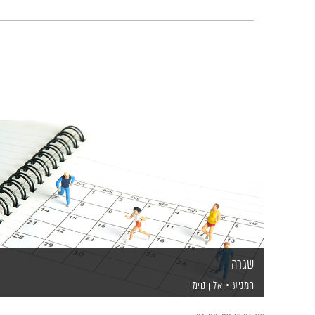
שגרה
המניע
אלון נוימן