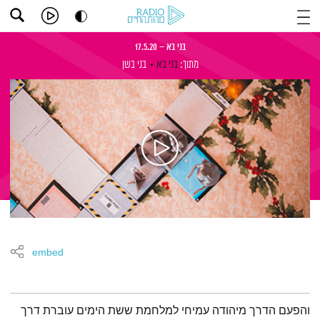
בני בא – 17.5.20
מתוך:
בני בא
בני בשן
embed
תמצית הפודקאסט
והפעם הדרך מיהודה עמיחי למלחמת ששת הימים עוברת דרך