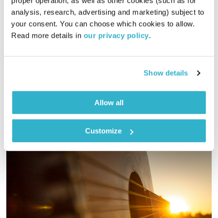
proper operation, as well as other cookies (such as for 
analysis, research, advertising and marketing) subject to 
כל יום מחדש – 22.10.20
your consent. You can choose which cookies to allow. 
כל יום מחדש
אמיר פרי
Read more details in 
our privacy policy
.
00:57:39
22.10.20
שעה של מוזיקה מעולה להתעורר איתה, בעריכת ובהגשת אמיר פרי
Show details
אודיו
Allow all
Customize