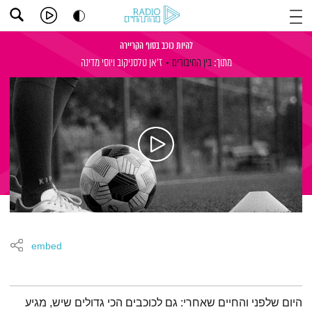
להיות כוכב בסוף הקריירה
מתוך:
בין החיבורים
ז'אן טלסניקוב
ויוסי מדינה
embed
תמצית הפודקאסט
היום שלפני והחיים שאחרי: גם לכוכבים הכי גדולים שיש, מגיע