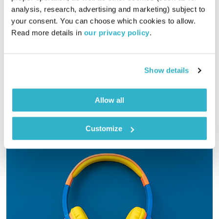
analysis, research, advertising and marketing) subject to 
01:00:29
27.07.22
your consent. You can choose which cookies to allow. 
Read more details in 
our privacy policy
.
והפעם יש תקלה, והתרנגול עובד על השועלה. וחיים גורי לוחש
לכולנו אמת. מוסיקה? פלא מצפצף על פלא. ואלוהים? איתנו. ויופי.
טפו עלינו
Show details
אודיו
Allow all
Customize