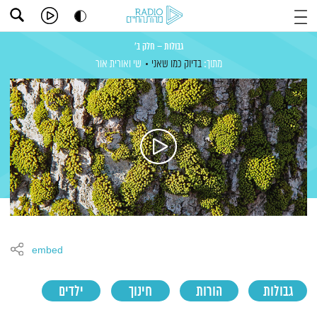
גבולות – חלק ב'
מתוך:
בדיוק כמו שאני
שי ואורית אור
embed
גבולות
הורות
חינוך
ילדים