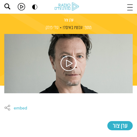
ערן צור
מתוך:
עכשיו באים?!
טלי פולק
embed
ערן צור