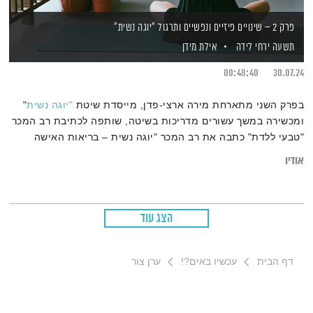
פרק 2 – שינויים פיזיים ונפשיים ותרגול "יוגה נשית"
תשעה ירחי לידה
אילת מידן
00:48:40
30.07.24
בפרק השני מתארחת מירה ארצי-פדן, מייסדת שיטת
"יוגה נשית
"
ומכשירה במשך עשורים מדריכות בשיטה, שותפה לכתיבת רב המכר
"טבעי ללדת" כתבה את רב המכר "יוגה נשית – בריאות האישה
בדרך היוגה" ואת רב המכר "מסע נשי אל גיל המעבר- יד ביד עם
אודיו
היוגה הנשית". שיחה על השינויים הפיזיים והנפשיים שאנחנו עוברות
במהלך ההריון, הלידה ואחריה, ועל כלים לשמירה על איזון פנימי
בתוך הטלטלות, כמו תרגול יוגה נשית.
הצג עוד
דף הבית
עכשיו באים?!
ערן צור