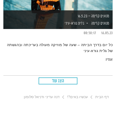
מנועים קדימה – 16.5.23
מנועים קדימה
גלית גורא-עיני
00:58:17
16.05.23
כל יום בדרך הביתה – שעה של מוזיקה מעולה בעריכתה ובהגשתה
של גלית גורא-עיני
אודיו
הצג עוד
דף הבית
עכשיו באים?!
דנה עדיני ודניאל סלומון