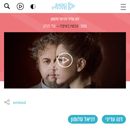
דנה עדיני ודניאל סלומון
מתוך:
עכשיו באים?!
טלי פולק
embed
דנה עדיני
דניאל סלומון