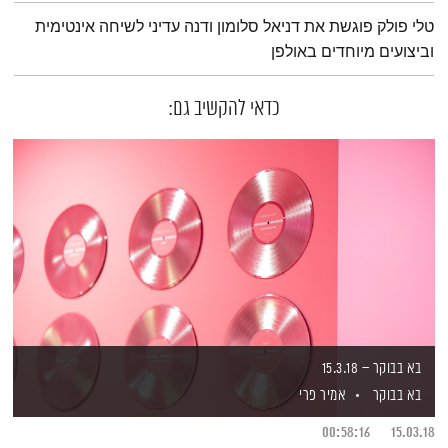
תמצית הפודקאסט
טלי פולק פוגשת את דניאל סלומון ודנה עדיני לשיחה אינטימית
וביצועים מיוחדים באולפן
כדאי להקשיב גם:
בא בבוקר – 15.3.18
בא בבוקר
אמיר פרי
00:58:16
15.03.18