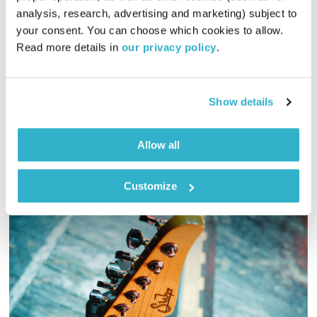
analysis, research, advertising and marketing) subject to 
כל יום מחדש
אמיר פרי
your consent. You can choose which cookies to allow. 
00:59:47
22.10.25
Read more details in 
our privacy policy
.
אמיר פרי עושה כבוד לטום ווייטס ולאלבום המופתי "Rain Dogs"
שיצא לפני 40 שנה
Show details
אודיו
Allow all
Customize