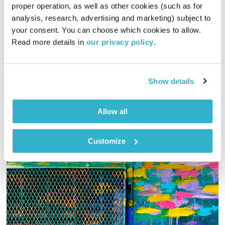
proper operation, as well as other cookies (such as for 
שגרה
analysis, research, advertising and marketing) subject to 
בודהה בעין הסערה
דליק ווליניץ
וד"ר נעמה אושרי
your consent. You can choose which cookies to allow. 
Read more details in 
our privacy policy
.
00:53:34
04.01.24
על כוחה של שגרה, עם הפנים המרדימות והעוטפות שלה ועם
הפנים המעוררות פליאה המקופלות בה
Show details
אודיו
Allow all
Customize