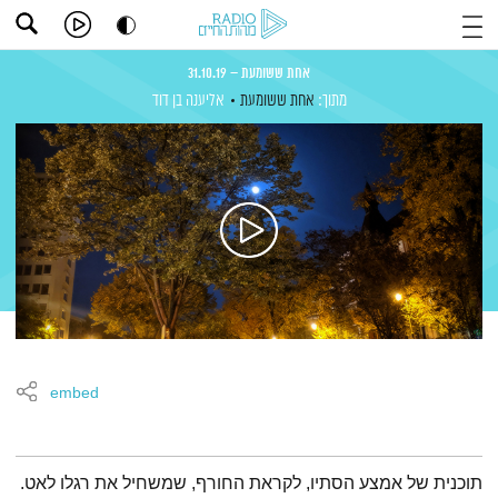
אחת ששומעת – 31.10.19
מתוך:
אחת ששומעת
אליענה בן דוד
embed
תמצית הפודקאסט
תוכנית של אמצע הסתיו, לקראת החורף, שמשחיל את רגלו לאט.