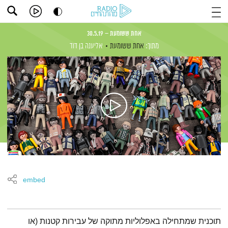
אחת ששומעת – 30.5.19
מתוך:
אחת ששומעת
אליענה בן דוד
embed
תמצית הפודקאסט
תוכנית שמתחילה באפלוליות מתוקה של עבירות קטנות (או