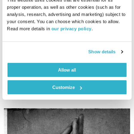
proper operation, as well as other cookies (such as for 
analysis, research, advertising and marketing) subject to 
גיל
your consent. You can choose which cookies to allow. 
כי באדם אאמין
אברום בורג
Read more details in 
our privacy policy
.
00:44:15
14.06.19
האם גיל הוא נושא שמח או נושא עצוב? מדוע אנחנו כ"כ רוצים
Show details
להישאר צעירים ודוחקים את זקני השבט לשוליים? אברום בורג
מקדיש את תכניתו לנושא הגיל
Allow all
אודיו
Customize