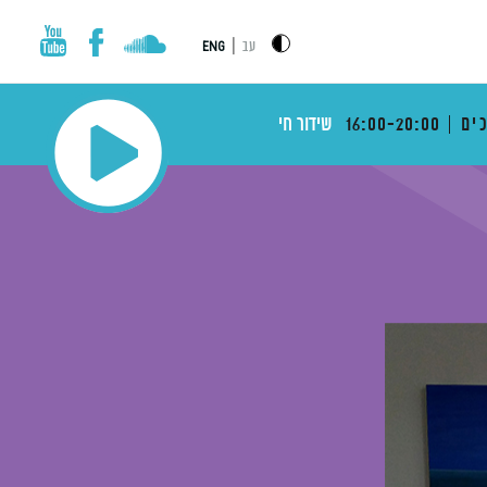
|
עב
ENG
ים
16:00-20:00
שידור חי