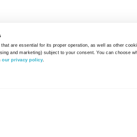
s
hat are essential for its proper operation, as well as other cooki
ising and marketing) subject to your consent. You can choose wh
 
our privacy policy
.
רדיו מהות החיים משדר ב:
ערוץ 87
YES
סלקום
TV
TUNE IN