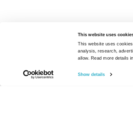
This website uses cookie
This website uses cookies t
analysis, research, advert
allow. Read more details in
Show details