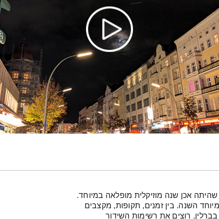
ית שהיא חלק ראשון של "לא סיכום שנה ל-2019", שהיתה אכן שנה מוזיקלית מופלאה במיוחד.
וחד השנה. בין זמנים, תקופות, מקצבים
 בברלין. רוצים את רשימות השידור