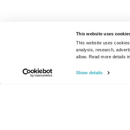
This website uses cookie
This website uses cookies t
analysis, research, advert
allow. Read more details in
Show details