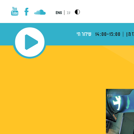
|
עב
ENG
מן
14:00-15:00
שידור חי