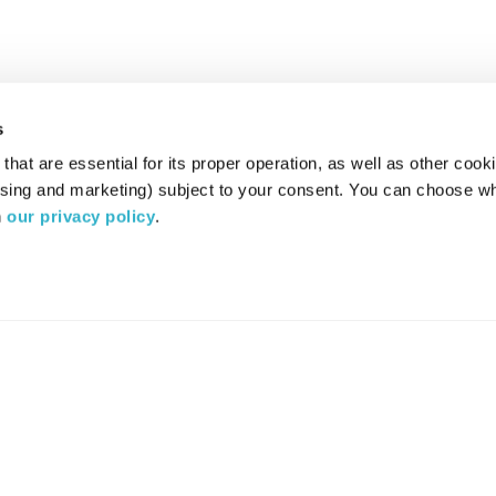
s
hat are essential for its proper operation, as well as other cooki
ising and marketing) subject to your consent. You can choose wh
 
our privacy policy
.
רדיו מהות החיים משדר ב:
ערוץ 87
YES
סלקום
TV
TUNE IN