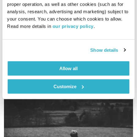
proper operation, as well as other cookies (such as for 
analysis, research, advertising and marketing) subject to 
פה זה טוב – 25.6.26
your consent. You can choose which cookies to allow. 
פה זה טוב
לירון תאני
Read more details in 
our privacy policy
.
01:58:22
25.06.26
Show details
מהדורה מורחבת של פה זה טוב לרגל יום חמישי. מוזיקה. פשוט
אודיו
Allow all
Customize