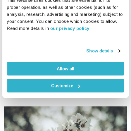
This website uses cookies that are essential for its 
proper operation, as well as other cookies (such as for 
analysis, research, advertising and marketing) subject to 
אחת ששומעת – 3.11.22
your consent. You can choose which cookies to allow. 
אחת ששומעת
אליענה בן דוד
Read more details in 
our privacy policy
.
01:59:08
03.11.22
תוכנית מלאה לא רק במקצבים מרחבי העולם, ממלאי גוף ונשמה,
Show details
אלא בעיקר שמזכירה לנו שכולנו אחד. אפרו פוגש ביט, פולק פוגש
אלקטרוניקה וסול, קאברים מפתיעים מאז ומהיום, ובעיקר – הרבה
נשמה, כי כולנו אחד.
Allow all
אודיו
את רשימות השידור המלאות ניתן למצוא ב
בלוג של אחת ששומעת
Customize