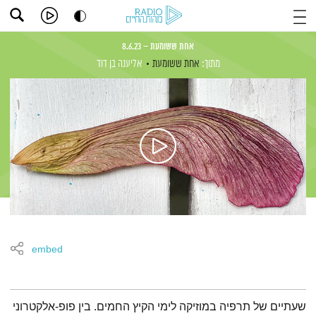
אחת ששומעת – 8.6.23
מתוך:
אחת ששומעת
אליענה בן דוד
embed
תמצית הפודקאסט
שעתיים של תרפיה במוזיקה לימי הקיץ החמים. בין פופ-אלקטרוני