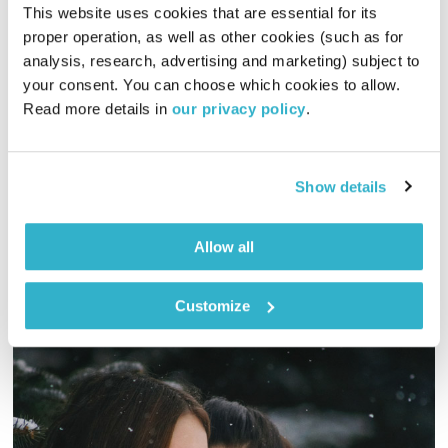
This website uses cookies that are essential for its 
proper operation, as well as other cookies (such as for 
analysis, research, advertising and marketing) subject to 
כל יום מחדש – 22.12.19
your consent. You can choose which cookies to allow. 
כל יום מחדש
אמיר פרי
Read more details in 
our privacy policy
.
00:58:36
22.12.19
Show details
שעה של מוזיקה מעולה להתעורר איתה, בעריכת ובהגשת אמיר פרי
אודיו
Allow all
Customize