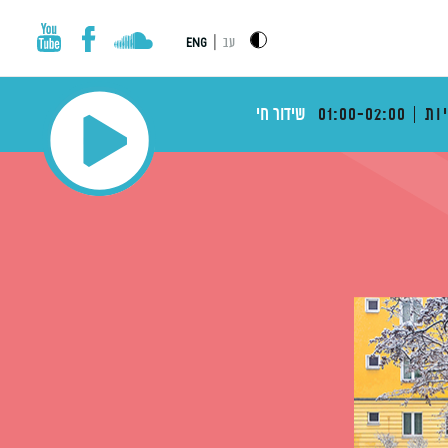
|
עב
ENG
ות
01:00-02:00
שידור חי