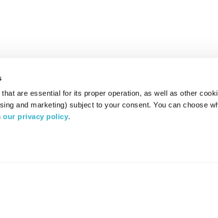
s
hat are essential for its proper operation, as well as other cooki
ising and marketing) subject to your consent. You can choose wh
 
our privacy policy
.
רדיו מהות החיים משדר ב:
ערוץ 87
YES
סלקום
TV
TUNE IN