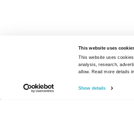
This website uses cookie
This website uses cookies t
analysis, research, advert
allow. Read more details in
Show details