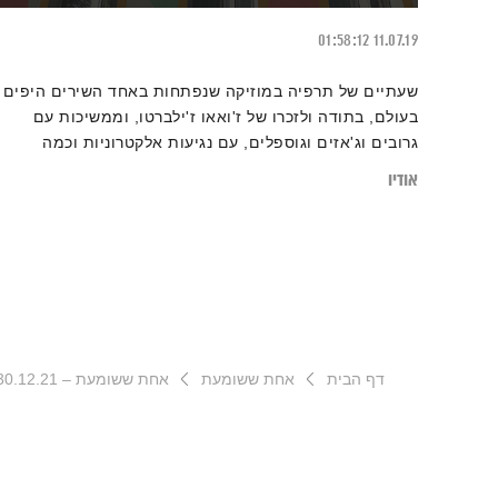
01:58:12
11.07.19
שעתיים של תרפיה במוזיקה שנפתחות באחד השירים היפים
בעולם, בתודה ולזכרו של ז'ואאו ז'ילברטו, וממשיכות עם
גרובים וג'אזים וגוספלים, עם נגיעות אלקטרוניות וכמה
קטעים נוסטלגיים. בין ישן לחדש, בין זמנים, תקופות,
אודיו
מקצבים ושפות – גרוב עולמי עם אליענה בן-דוד, מהאולפן
הביתי בברלין. רוצים את רשימות השידור המלאות? מוזמנים
לבקר
בבלוג של אחת ששומעת
.
דף הבית
אחת ששומעת
אחת ששומעת – 30.12.21