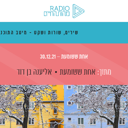
שירים, שורות ושקט - מיטב התוכני
אחת ששומעת – 30.12.21
מתוך:
אחת ששומעת
אליענה בן דוד