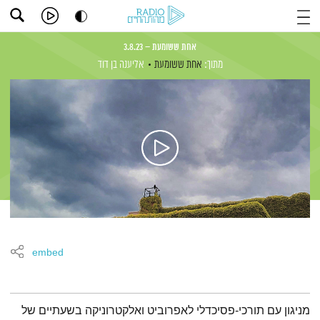
אחת ששומעת – 3.8.23
מתוך:
אחת ששומעת
אליענה בן דוד
embed
תמצית הפודקאסט
מניגון עם תורכי-פסיכדלי לאפרוביט ואלקטרוניקה בשעתיים של