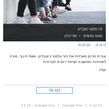
זהר טלמור-רוטבליט
השעה המיוחדת
אסי זיגדון
01:03:08
29.10.15
אורית מרום מארחת את זהר טלמור-רוטבליט, אשת חינוך, מורה
לאזרחות ומחשבת ישראל ויזמית חברתית
אודיו
הצג עוד
דף הבית
אחת ששומעת
אחת ששומעת – 3.8.23