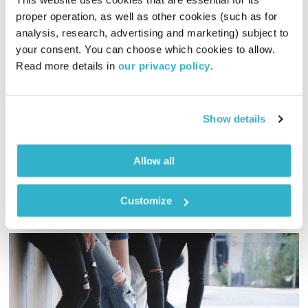
proper operation, as well as other cookies (such as for 
analysis, research, advertising and marketing) subject to 
פרנס בדרך הביתה – 19.1.22
your consent. You can choose which cookies to allow. 
פרנס בדרך הביתה
שמעון פרנס
Read more details in 
our privacy policy
.
00:56:01
19.01.22
שעה אינטימית עם שמעון פרנס – מוזיקה, מונולוגים וסיפורים
Show details
שיעזרו לכם להוריד הילוך
אודיו
Allow all
Customize