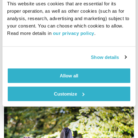
This website uses cookies that are essential for its 
proper operation, as well as other cookies (such as for 
מנועים קדימה – 21.2.22
analysis, research, advertising and marketing) subject to 
מנועים קדימה
גלית גורא-עיני
your consent. You can choose which cookies to allow. 
Read more details in 
our privacy policy
.
01:00:35
21.02.22
כל יום בדרך הביתה – שעה של מוזיקה מעולה בעריכתה ובהגשתה
Show details
של גלית גורא-עיני
אודיו
Allow all
Customize