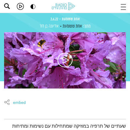
אחת ששומעת – 2.6.22
מתוך:
אחת ששומעת
אליענה בן דוד
embed
תמצית הפודקאסט
שעתיים של תרפיה במוזיקה שמתחילות עם נשימות ומתיחות