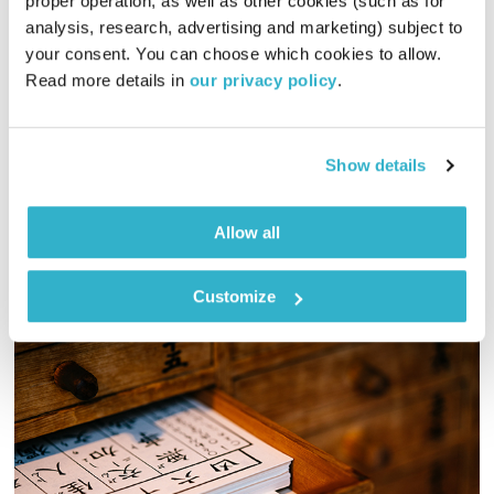
proper operation, as well as other cookies (such as for 
המחסן של יוסי בבליקי – 23.12.21
analysis, research, advertising and marketing) subject to 
המחסן של יוסי בבליקי
רובן להב
ויוסי בבליקי
your consent. You can choose which cookies to allow. 
01:58:22
23.12.21
Read more details in 
our privacy policy
.
יוסי בבליקי ורובן להב (בלאק לולו) מאחדים כוחות לשעתיים של
מוזיקה מעולה
Show details
אודיו
Allow all
Customize